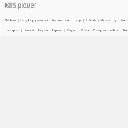
Reklama
|
Polityka prywatności
|
Najnowsze informacje
|
Affiliate
|
Mapa strony
|
Kont
Български
|
Deutsch
|
English
|
Español
|
Magyar
|
Polski
|
Português brasileiro
|
Ro