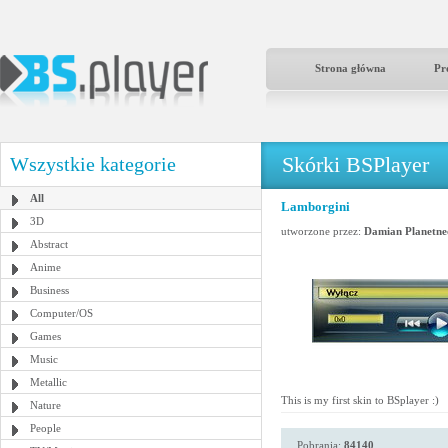
Strona główna
Pr
Skórki BSPlayer
Wszystkie kategorie
All
Lamborgini
3D
utworzone przez:
Damian Planetne
Abstract
Anime
Business
Computer/OS
Games
Music
Metallic
This is my first skin to BSplayer :)
Nature
People
Pobrania:
84140