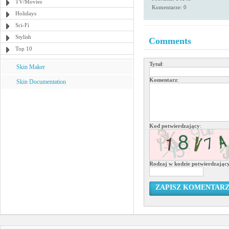
TV/Movies
Komentarze: 0
Holidays
Sci-Fi
Stylish
Comments
Top 10
Tytuł
:
Skin Maker
Komentarz
:
Skin Documentation
Kod potwierdzający
:
Rodzaj w kodzie potwierdzają
ZAPISZ KOMENTAR