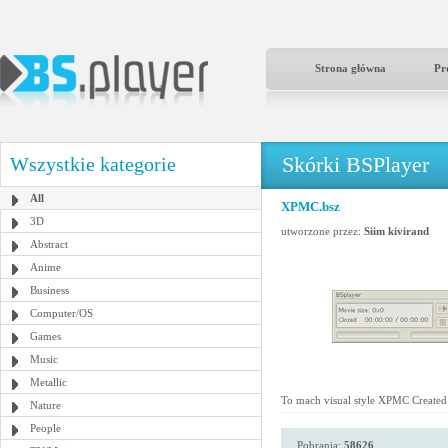
Strona główna
Pr
Skórki BSPlayer
Wszystkie kategorie
All
XPMC.bsz
3D
utworzone przez:
Siim kivirand
Abstract
Anime
Business
Computer/OS
Games
Music
Metallic
To mach visual style XPMC Created
Nature
People
Pobrania:
58626