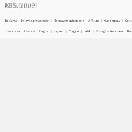
Reklama
|
Polityka prywatności
|
Najnowsze informacje
|
Affiliate
|
Mapa strony
|
Kont
Български
|
Deutsch
|
English
|
Español
|
Magyar
|
Polski
|
Português brasileiro
|
Ro