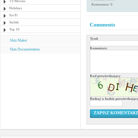
TV/Movies
Komentarze: 0
Holidays
Sci-Fi
Stylish
Comments
Top 10
Tytuł
:
Skin Maker
Komentarz
:
Skin Documentation
Kod potwierdzający
:
Rodzaj w kodzie potwierdzają
ZAPISZ KOMENTAR