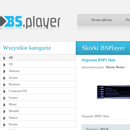
Strona główna
Pr
Skórki BSPlayer
Wszystkie kategorie
All
Orgazmo BSP2 Skin
3D
utworzone przez:
Alessio Bonta'
Abstract
Anime
Business
Computer/OS
Games
Music
Metallic
Orgazmo BSP2 Skin
Nature
People
Pobrania:
50556