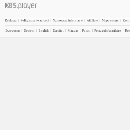
Reklama
|
Polityka prywatności
|
Najnowsze informacje
|
Affiliate
|
Mapa strony
|
Kont
Български
|
Deutsch
|
English
|
Español
|
Magyar
|
Polski
|
Português brasileiro
|
Ro