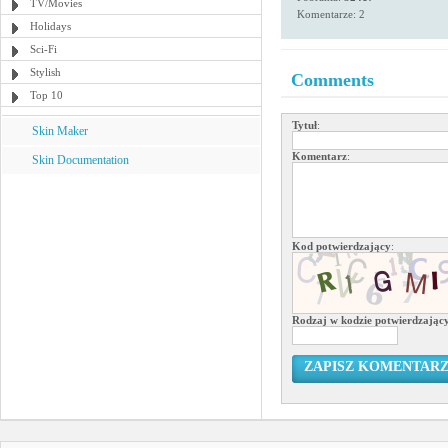
TV/Movies
Komentarze: 2
Holidays
Sci-Fi
Stylish
Comments
Top 10
Tytuł
:
Skin Maker
Komentarz
:
Skin Documentation
Kod potwierdzający
:
Rodzaj w kodzie potwierdzają
ZAPISZ KOMENTAR