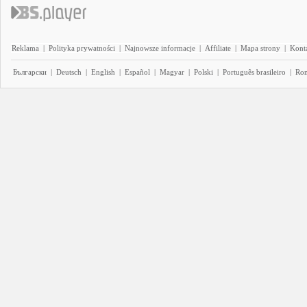
Reklama
|
Polityka prywatności
|
Najnowsze informacje
|
Affiliate
|
Mapa strony
|
Kont
Български
|
Deutsch
|
English
|
Español
|
Magyar
|
Polski
|
Português brasileiro
|
Ro