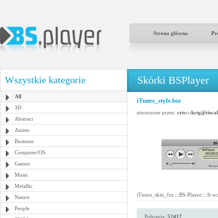
Strona główna
Pr
Skórki BSPlayer
Wszystkie kategorie
All
iTunes_style.bsz
3D
utworzone przez:
cris:::krig@tiscali.
Abstract
Anime
Business
Computer/OS
Games
Music
Metallic
iTunes_skin_for.:::BS-Player:::.It wo
Nature
People
Pobrania:
52417