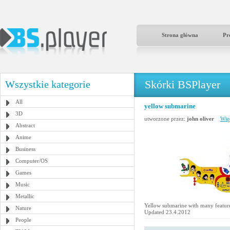
Strona główna
Pr
Skórki BSPlayer
Wszystkie kategorie
All
yellow submarine
3D
utworzone przez:
john oliver
Wię
Abstract
Anime
Business
Computer/OS
Games
Music
Metallic
Yellow submarine with many feature
Nature
Updated 23.4.2012
People