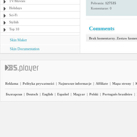
TV/Movies
Pobrania:
127535
Holidays
Komentarze: 0
Sci-Fi
Stylish
Comments
Top 10
Brak komentarzy. Zostaw komen
Skin Maker
Skin Documentation
Reklama
|
Polityka prywatności
|
Najnowsze informacje
|
Affiliate
|
Mapa strony
|
Български
|
Deutsch
|
English
|
Español
|
Magyar
|
Polski
|
Português brasileiro
|