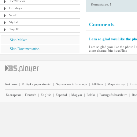
TV/Movies
Komentarze: 1
Holidays
Sci-Fi
Stylish
Comments
Top 10
I am so glad you like the ph
Skin Maker
I am so glad you like the photo I
Skin Documentation
at no charge. big hugsNina
Reklama
|
Polityka prywatności
|
Najnowsze informacje
|
Affiliate
|
Mapa strony
|
Kont
Български
|
Deutsch
|
English
|
Español
|
Magyar
|
Polski
|
Português brasileiro
|
Ro