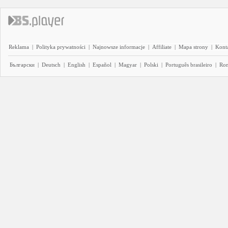
Reklama
|
Polityka prywatności
|
Najnowsze informacje
|
Affiliate
|
Mapa strony
|
Kont
Български
|
Deutsch
|
English
|
Español
|
Magyar
|
Polski
|
Português brasileiro
|
Ro