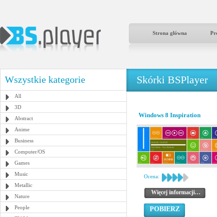
Strona główna
Pr
Skórki BSPlayer
Wszystkie kategorie
All
3D
Windows 8 Inspiration
Abstract
Anime
Business
Computer/OS
Games
Music
Ocena:
Metallic
Więcej informacji…
Nature
People
POBIERZ