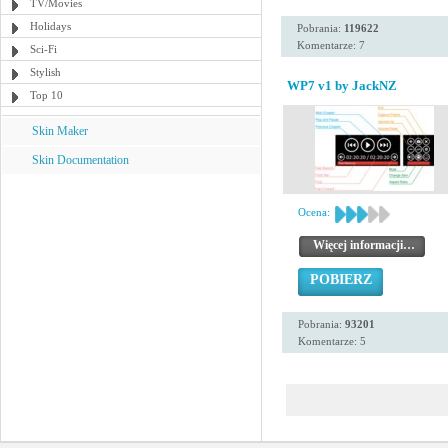
TV/Movies
Holidays
Pobrania:
119622
Komentarze: 7
Sci-Fi
Stylish
WP7 v1 by JackNZ
Top 10
Skin Maker
Skin Documentation
Ocena:
Więcej informacji…
POBIERZ
Pobrania:
93201
Komentarze: 5