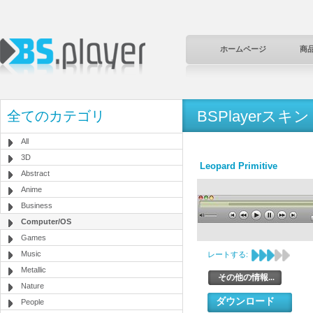
ホームページ
商
BSPlayerスキン
全てのカテゴリ
All
3D
Leopard Primitive
Abstract
Anime
Business
Computer/OS
Games
Music
レートする:
Metallic
その他の情報...
Nature
ダウンロード
People