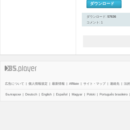
ダウンロード
ダウンロード:
57636
コメント: 1
広告について
|
個人情報規定
|
最新情報
|
Affiliate
|
サイト・マップ
|
連絡先
|
法
Български
|
Deutsch
|
English
|
Español
|
Magyar
|
Polski
|
Português brasileiro