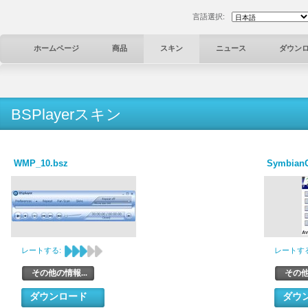
言語選択:
ホームページ
商品
スキン
ニュース
ダウン
BSPlayerスキン
WMP_10.bsz
SymbianO
レートする:
レートする
その他の情報...
その他
ダウンロード
ダウ