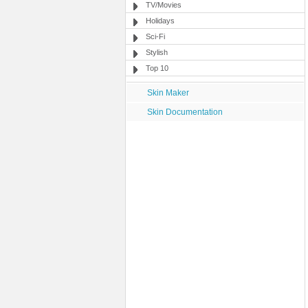
TV/Movies
Holidays
Sci-Fi
Stylish
Top 10
Skin Maker
Skin Documentation