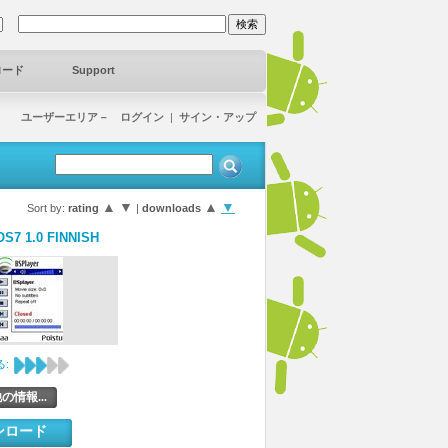
ロード
Support
ユーザーエリア－ ログイン
|
サイン・アップ
▲
▼
▲
▼
Sort by:
rating
|
downloads
S7 1.0 FINNISH
:
の情報...
ンロード