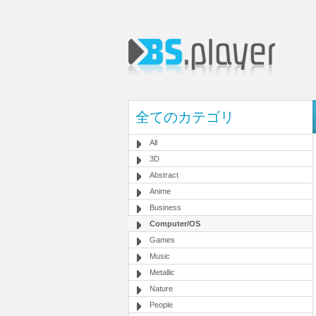
全てのカテゴリ
All
3D
Abstract
Anime
Business
Computer/OS
Games
Music
Metallic
Nature
People