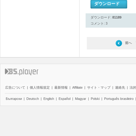
ダウンロード
ダウンロード:
81189
コメント: 3
前へ
広告について
|
個人情報規定
|
最新情報
|
Affiliate
|
サイト・マップ
|
連絡先
|
法
Български
|
Deutsch
|
English
|
Español
|
Magyar
|
Polski
|
Português brasileiro