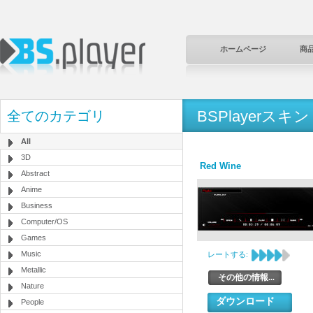
ホームページ
商
BSPlayerスキン
全てのカテゴリ
All
3D
Red Wine
Abstract
Anime
Business
Computer/OS
Games
Music
レートする:
Metallic
その他の情報...
Nature
ダウンロード
People