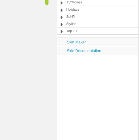
TV/Movies
Holidays
Sci-Fi
Stylish
Top 10
Skin Maker
Skin Documentation