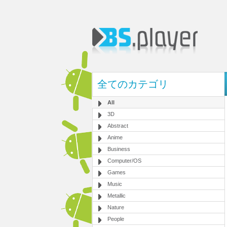
全てのカテゴリ
All
3D
Abstract
Anime
Business
Computer/OS
Games
Music
Metallic
Nature
People