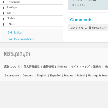
ダウンロード:
41381
TV/Movies
コメント: 0
Holidays
Sci-Fi
Stylish
Comments
Top 10
コメントなし。最初のコメント
Skin Maker
Skin Documentation
広告について
|
個人情報規定
|
最新情報
|
Affiliate
|
サイト・マップ
|
連絡先
|
法
Български
|
Deutsch
|
English
|
Español
|
Magyar
|
Polski
|
Português brasi