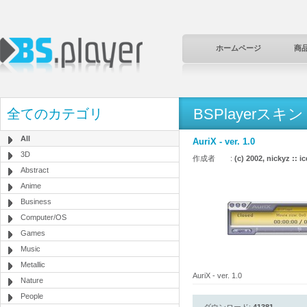
ホームページ
商
BSPlayerスキン
全てのカテゴリ
All
AuriX - ver. 1.0
3D
作成者 :
(c) 2002, nickyz :: 
Abstract
Anime
Business
Computer/OS
Games
Music
Metallic
AuriX - ver. 1.0
Nature
People