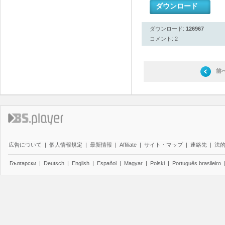
ダウンロード
ダウンロード:
126967
コメント: 2
前
広告について
|
個人情報規定
|
最新情報
|
Affiliate
|
サイト・マップ
|
連絡先
|
法
Български
|
Deutsch
|
English
|
Español
|
Magyar
|
Polski
|
Português brasileiro