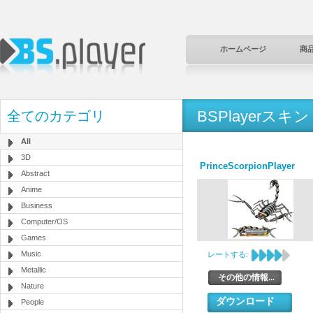
ホームページ
商
BSPlayerスキン
全てのカテゴリ
All
3D
PrinceScorpionPlayer
Abstract
Anime
Business
Computer/OS
Games
Music
レートする:
Metallic
その他の情報...
Nature
ダウンロード
People