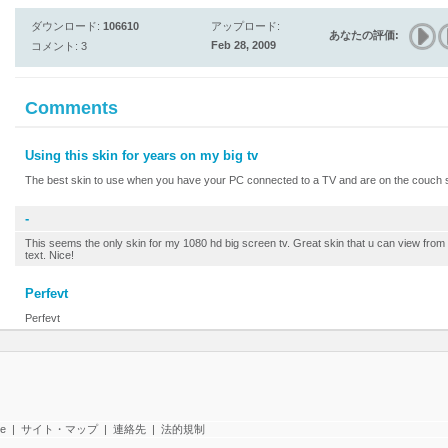
ダウンロード:
106610
アップロード:
あなたの評価:
Feb 28, 2009
コメント: 3
Comments
Using this skin for years on my big tv
The best skin to use when you have your PC connected to a TV and are on the couch 
-
This seems the only skin for my 1080 hd big screen tv. Great skin that u can view from 
text. Nice!
Perfevt
Perfevt
te
|
サイト・マップ
|
連絡先
|
法的規制