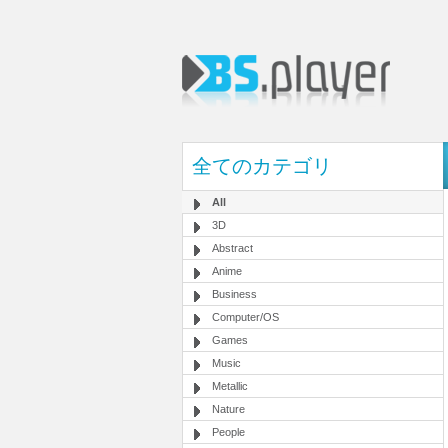
全てのカテゴリ
All
3D
Abstract
Anime
Business
Computer/OS
Games
Music
Metallic
Nature
People