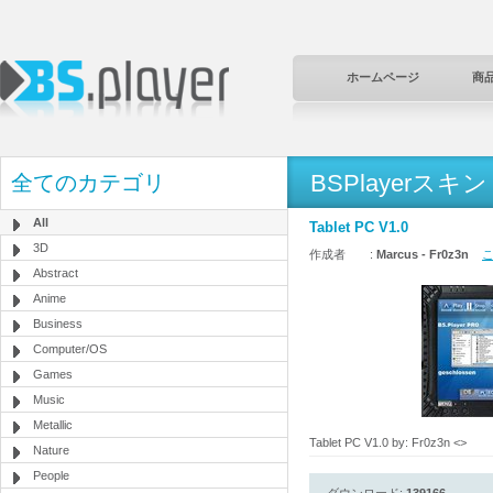
ホームページ
商
BSPlayerスキン
全てのカテゴリ
All
Tablet PC V1.0
3D
作成者 :
Marcus - Fr0z3n
こ
Abstract
Anime
Business
Computer/OS
Games
Music
Metallic
Tablet PC V1.0 by: Fr0z3n <
>
Nature
People