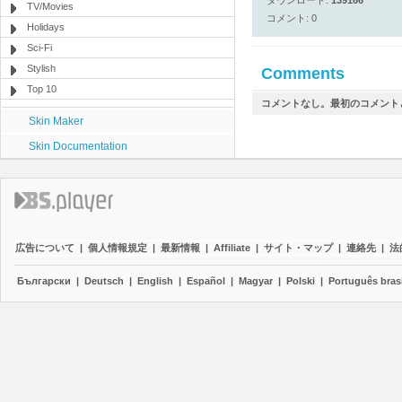
ダウンロード:
139166
TV/Movies
コメント: 0
Holidays
Sci-Fi
Stylish
Comments
Top 10
コメントなし。最初のコメント
Skin Maker
Skin Documentation
広告について
|
個人情報規定
|
最新情報
|
Affiliate
|
サイト・マップ
|
連絡先
|
法
Български
|
Deutsch
|
English
|
Español
|
Magyar
|
Polski
|
Português brasi