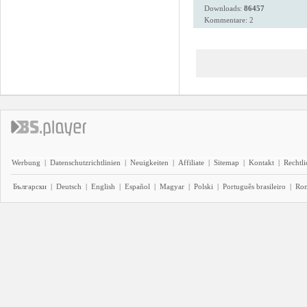
Downloads:
86457
Kommentare: 2
Werbung
|
Datenschutzrichtlinien
|
Neuigkeiten
|
Affiliate
|
Sitemap
|
Kontakt
|
Rechtl
Български
|
Deutsch
|
English
|
Español
|
Magyar
|
Polski
|
Português brasileiro
|
Ro