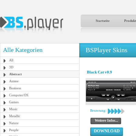
Startseite
Produk
BSPlayer Skins
Alle Kategorien
All
3D
Black Cat v0.9
Abstract
Anime
Business
Computer/OS
Games
Music
Bewertung:
Metallic
Weitere Infos...
Nature
People
DOWNLOAD