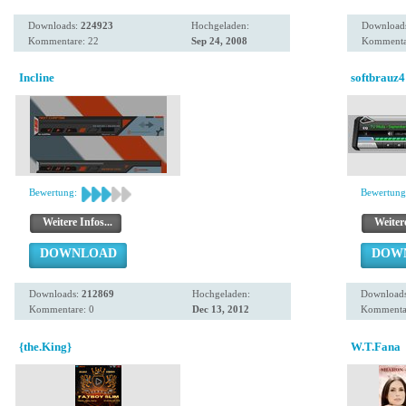
Downloads:
224923
Hochgeladen:
Download
Kommentare: 22
Sep 24, 2008
Kommenta
Incline
softbrauz4
Bewertung:
Bewertung
Weitere Infos...
Weitere
DOWNLOAD
DOW
Downloads:
212869
Hochgeladen:
Download
Kommentare: 0
Dec 13, 2012
Kommentar
{the.King}
W.T.Fana