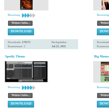
Bewertung:
Bewertung
Weitere Infos...
Weitere
DOWNLOAD
DOW
Downloads:
179271
Hochgeladen:
Download
Kommentare: 2
Jul 25, 2011
Kommentar
Spotify Theme
Big Mama 
Bewertung:
Bewertung
Weitere Infos...
Weitere
DOWNLOAD
DOW