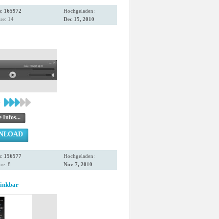
s:
165972
Hochgeladen:
re: 14
Dec 15, 2010
:
 Infos...
NLOAD
s:
156577
Hochgeladen:
e: 8
Nov 7, 2010
Linkbar