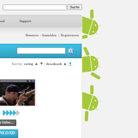
oad
Support
Benutzer - Anmelden
|
Registrieren
▲
▼
▲
▼
Sort by:
rating
|
downloads
:
 Infos...
NLOAD