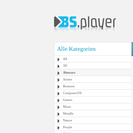
Alle Kategorien
All
3D
Abstract
Anime
Business
Computer/OS
Games
Music
Metallic
Nature
People