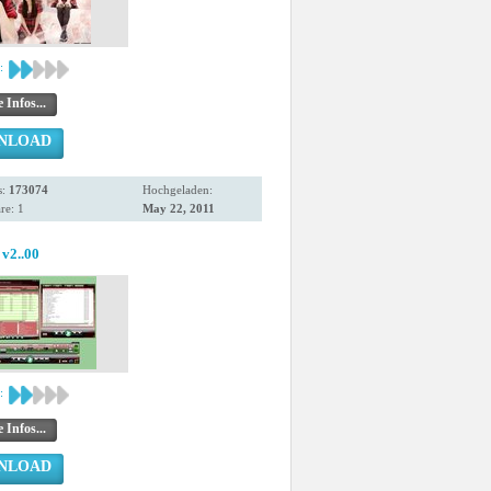
:
 Infos...
NLOAD
s:
173074
Hochgeladen:
e: 1
May 22, 2011
v2..00
:
 Infos...
NLOAD