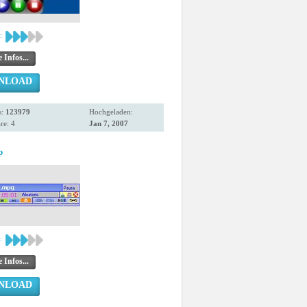
:
 Infos...
NLOAD
s:
123979
Hochgeladen:
e: 4
Jan 7, 2007
p
:
 Infos...
NLOAD