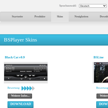
Sprachauswahl:
Startseite
Produkte
Skins
Neuigkeiten
Downl
BSPlayer Skins
Black Cat v0.9
BSLine
Bewertung:
Bewertung
Weitere Infos...
Weitere
DOWNLOAD
DOW