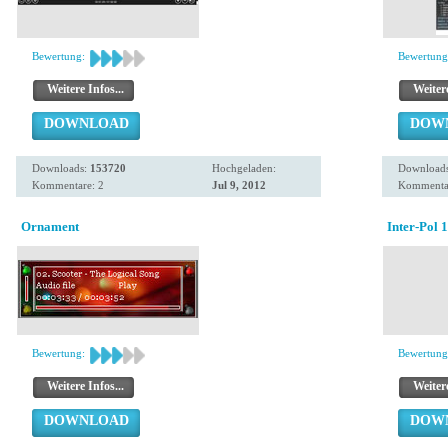
Bewertung:
Bewertung
Weitere Infos...
Weitere
DOWNLOAD
DOW
Downloads:
153720
Hochgeladen:
Download
Kommentare: 2
Jul 9, 2012
Kommentar
Ornament
Inter-Pol 1
Bewertung:
Bewertung
Weitere Infos...
Weitere
DOWNLOAD
DOW