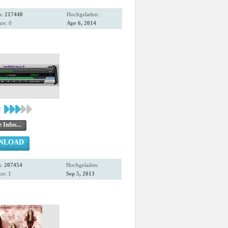
s:
217448
Hochgeladen:
re: 0
Apr 6, 2014
:
 Infos...
NLOAD
s:
207454
Hochgeladen:
e: 1
Sep 5, 2013