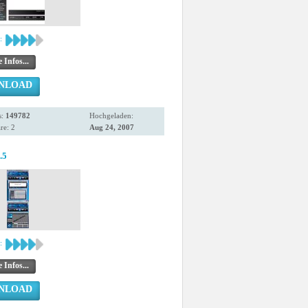
:
 Infos...
NLOAD
s:
149782
Hochgeladen:
e: 2
Aug 24, 2007
.5
:
 Infos...
NLOAD