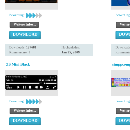
Bewertung:
Bewertung
Weitere Infos...
Weitere
DOWNLOAD
DOW
Downloads:
127681
Hochgeladen:
Download
Kommentare: 1
Jan 25, 2009
Kommentar
ZS Mini Black
simppcom
Bewertung:
Bewertung
Weitere Infos...
Weitere
DOWNLOAD
DOW