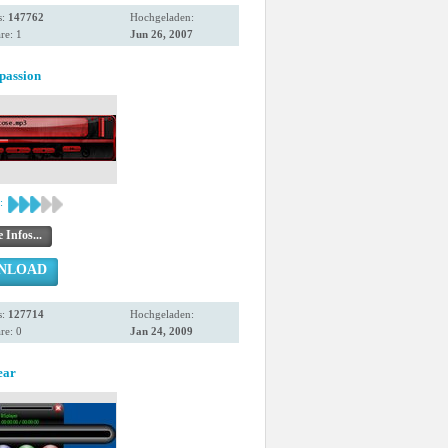
s:
147762
Hochgeladen:
e: 1
Jun 26, 2007
passion
:
 Infos...
NLOAD
s:
127714
Hochgeladen:
e: 0
Jan 24, 2009
ear