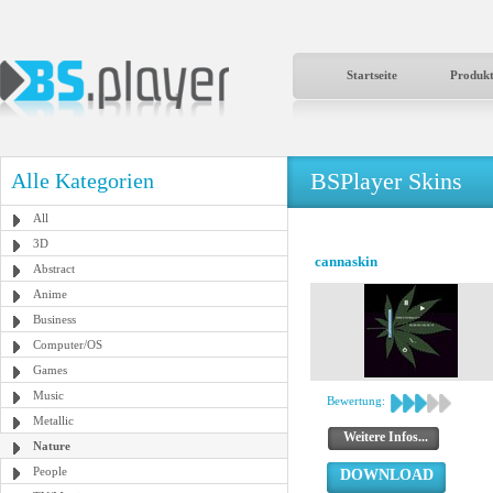
Startseite
Produk
BSPlayer Skins
Alle Kategorien
All
3D
cannaskin
Abstract
Anime
Business
Computer/OS
Games
Music
Bewertung:
Metallic
Weitere Infos...
Nature
People
DOWNLOAD