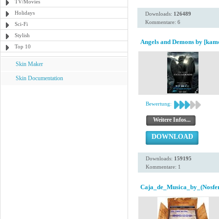
TV/Movies
Holidays
Downloads:
126489
Kommentare: 6
Sci-Fi
Stylish
Angels and Demons by [kam
Top 10
Skin Maker
Skin Documentation
Bewertung:
Weitere Infos...
DOWNLOAD
Downloads:
159195
Kommentare: 1
Caja_de_Musica_by_(Nosfer