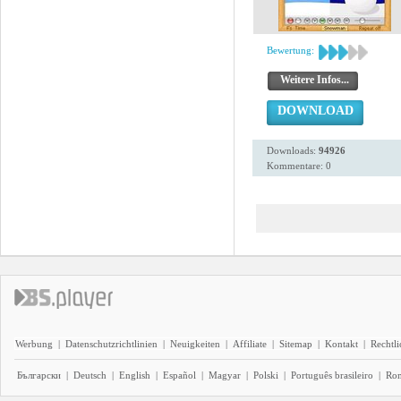
Bewertung:
Weitere Infos...
DOWNLOAD
Downloads:
94926
Kommentare: 0
Werbung
|
Datenschutzrichtlinien
|
Neuigkeiten
|
Affiliate
|
Sitemap
|
Kontakt
|
Rechtl
Български
|
Deutsch
|
English
|
Español
|
Magyar
|
Polski
|
Português brasileiro
|
Ro