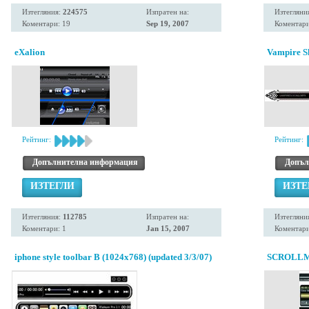
Изтегляния:
224575
Изпратен на:
Изтегляни
Коментари: 19
Sep 19, 2007
Коментари
eXalion
Vampire S
Рейтинг:
Рейтинг:
Допълнителна информация
Допъл
ИЗТЕГЛИ
ИЗТЕ
Изтегляния:
112785
Изпратен на:
Изтегляни
Коментари: 1
Jan 15, 2007
Коментари
iphone style toolbar B (1024x768) (updated 3/3/07)
SCROLLM