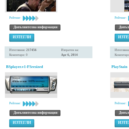
Рейтинг:
Рейтинг:
Допълнителна информация
Допъл
ИЗТЕГЛИ
ИЗТЕ
Изтегляния:
217456
Изпратен на:
Изтегляни
Коментари: 0
Apr 6, 2014
Коментари
BSplayer.v1-FSresized
PlayStain
Рейтинг:
Рейтинг:
Допълнителна информация
Допъл
ИЗТЕГЛИ
ИЗТЕ