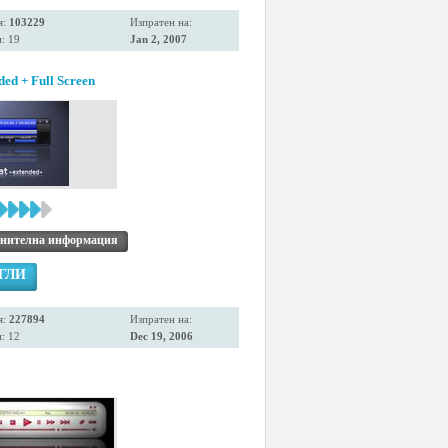
я:
103229
Изпратен на:
: 19
Jan 2, 2007
ded + Full Screen
нителна информация
ГЛИ
я:
227894
Изпратен на:
: 12
Dec 19, 2006