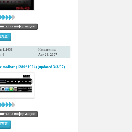
нителна информация
ГЛИ
я:
111038
Изпратен на:
: 4
Apr 24, 2007
le toolbar (1280*1024) (updated 3/3/07)
нителна информация
ГЛИ