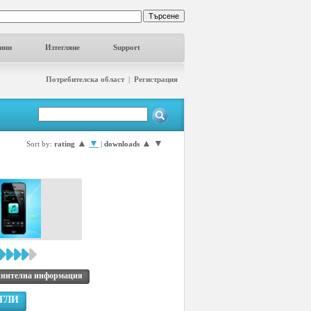
ини
Изтегляне
Support
Потребителска област
|
Регистрация
▲
▼
▲
▼
Sort by:
rating
|
downloads
нителна информация
ГЛИ