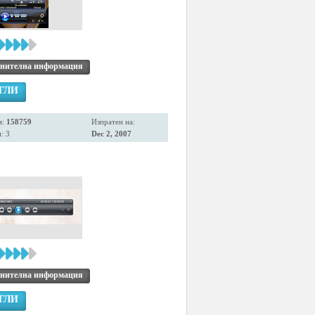
нителна информация
ГЛИ
я:
158759
Изпратен на:
: 3
Dec 2, 2007
нителна информация
ГЛИ