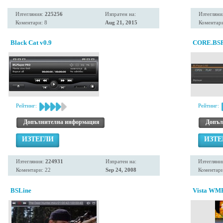
Изтегляния:
225256
Изпратен на:
Изтегляни
Коментари: 8
Aug 21, 2015
Коментари
Black Cat v0.9
CORE.BS
Рейтинг:
Рейтинг:
Допълнителна информация
Допъл
ИЗТЕГЛИ
ИЗТЕ
Изтегляния:
224931
Изпратен на:
Изтегляни
Коментари: 22
Sep 24, 2008
Коментари
BSLine
Vista WMP