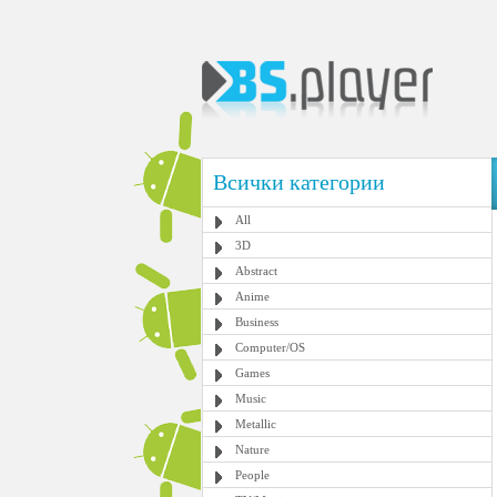
Всички категории
All
3D
Abstract
Anime
Business
Computer/OS
Games
Music
Metallic
Nature
People