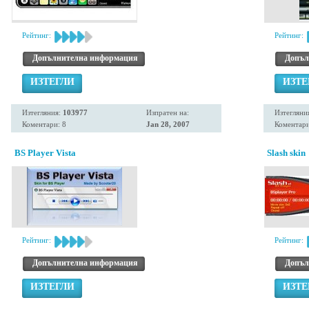
Рейтинг:
Рейтинг:
Допълнителна информация
Допъл
ИЗТЕГЛИ
ИЗТЕ
Изтегляния:
103977
Изпратен на:
Изтегляни
Коментари: 8
Jan 28, 2007
Коментари
BS Player Vista
Slash skin
Рейтинг:
Рейтинг:
Допълнителна информация
Допъл
ИЗТЕГЛИ
ИЗТЕ