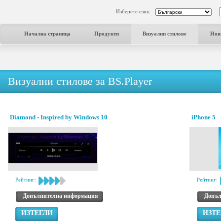
Изберете език:
Начална страница
Продукти
Визуални стилове
Нов
Визуални стилове за BS.Player
Diamond - Inspired by Windows 10
iPhone 5
Рейтинг:
Рейтинг:
Допълнителна информация
Допъл
ИЗТЕГЛИ
ИЗТЕ