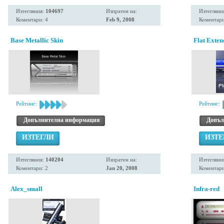
Изтегляния:
104697
Изпратен на:
Изтегляни
Коментари: 4
Feb 9, 2008
Коментари
Base Metallic Skin
Flat Exten
Рейтинг:
Рейтинг:
Допълнителна информация
Допъл
ИЗТЕГЛИ
ИЗТЕ
Изтегляния:
140204
Изпратен на:
Изтегляни
Коментари: 2
Jan 20, 2008
Коментари
Alex_small
Infra-red