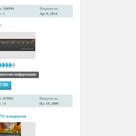
я:
246994
Изпратен на:
: 3
Apr 9, 2014
P
нителна информация
ГЛИ
я:
113941
Изпратен на:
: 14
Dec 19, 2009
11 transparent