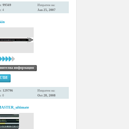
я:
99569
Изпратен на:
: 4
Jan 25, 2007
kin
нителна информация
ГЛИ
я:
129796
Изпратен на:
: 0
Oct 28, 2008
ASTER_ultimate