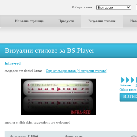
Изберете език:
Начална страница
Продукти
Визуални стилове
Нов
Визуални стилове за BS.Player
Infra-red
създаден от:
daniel kanas
Още от същия автор (4 визуални стилове)
Рейтинг:
Общо гласо
ИЗТЕ
another stylish skin. suggestions are welcomed
Изтегляния:
111064
Изпратен на: