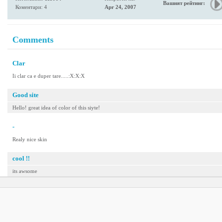
Вашият рейтинг:
Коментари: 4
Apr 24, 2007
Comments
Clar
Ii clar ca e duper tare.....:X:X:X
Good site
Hello! great idea of color of this siyte!
-
Realy nice skin
cool !!
its awsome