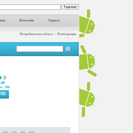
ини
Изтегляне
Support
Потребителска област
|
Регистрация
3.89
ве:
286
ГЛИ