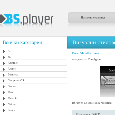
Начална страница
Визуални стилове
Всички категории
All
Base Metallic Skin
3D
създаден от:
Dan Ignat
Abstract
Anime
Business
Computer/OS
Games
Music
Metallic
BSPlayer 2.x Base Skin Modified.
Nature
People
Изтегляния:
140235