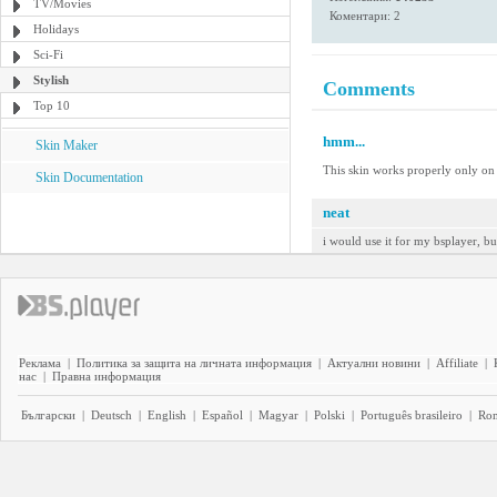
TV/Movies
Коментари: 2
Holidays
Sci-Fi
Stylish
Comments
Top 10
hmm...
Skin Maker
This skin works properly only on
Skin Documentation
neat
i would use it for my bsplayer, bu
Реклама
|
Политика за защита на личната информация
|
Актуални новини
|
Affiliate
|
нас
|
Правна информация
Български
|
Deutsch
|
English
|
Español
|
Magyar
|
Polski
|
Português brasileiro
|
Ro