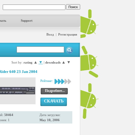
чать
Support
Вход
|
Регистрация
▲
▼
▲
▼
Sort by:
rating
|
downloads
Rider 640 23 Jan 2004
Рейтинг:
Подробнее...
СКАЧАТЬ
ий:
50464
Дата загрузки:
иев: 1
May 10, 2006