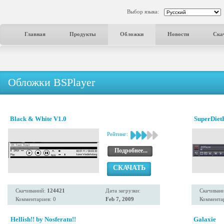
Выбор языка:
Главная
Продукты
Обложки
Новости
Ска
Обложки BSPlayer
Black & White V1.0
SuperDiet
Рейтинг:
Подробнее...
СКАЧАТЬ
Скачиваний:
124421
Дата загрузки:
Скачиван
Комментариев: 0
Feb 7, 2009
Комментар
Hellish!! by Nosferatu!!
Galaxie