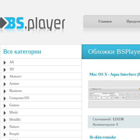
Главная
Продук
Обложки BSPlaye
Все категории
All
3D
Mac OS X - Aqua Interface (
Abstract
Anime
Business
Computer/OS
Games
Music
Скачиваний:
123238
Metallic
Комментариев: 8
Nature
People
lk-skin remake