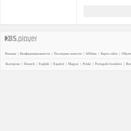
Реклама
|
Конфиденциальность
|
Последние новости
|
Affiliate
|
Карта сайта
|
Обратн
Български
|
Deutsch
|
English
|
Español
|
Magyar
|
Polski
|
Português brasileiro
|
Ro