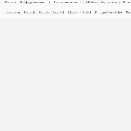
Реклама
|
Конфиденциальность
|
Последние новости
|
Affiliate
|
Карта сайта
|
Обратн
Български
|
Deutsch
|
English
|
Español
|
Magyar
|
Polski
|
Português brasileiro
|
Ro