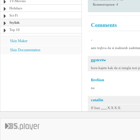
TV/Movies
Комментариев: 4
Holidays
Sci-Fi
Stylish
Comments
Top 10
-
Skin Maker
ami trqbva da si mahnesh zashtitat
Skin Documentation
ggstretw
hora kajete kak da si iztegla tozi 
firelion
no
catalin
ff bun ,,,,,,:X:X:X:X: