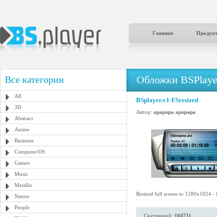
Главная
Продук
Обложки BSPlaye
Все категории
All
BSplayer.v1-FSresized
3D
Автор:
apapapa apapapa
Abstract
Anime
Business
Computer/OS
Games
Music
Metallic
Resized full screen to 1280x1024 -
Nature
People
Скачиваний:
104711