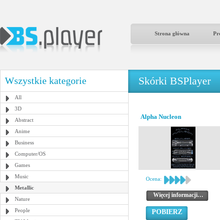
Strona główna
Pr
Skórki BSPlayer
Wszystkie kategorie
All
3D
Alpha Nucleon
Abstract
Anime
Business
Computer/OS
Games
Music
Ocena:
Metallic
Więcej informacji…
Nature
People
POBIERZ