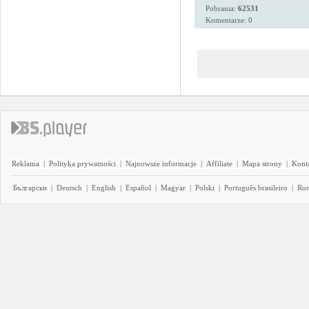
Pobrania:
62531
Komentarze: 0
Reklama
|
Polityka prywatności
|
Najnowsze informacje
|
Affiliate
|
Mapa strony
|
Kont
Български
|
Deutsch
|
English
|
Español
|
Magyar
|
Polski
|
Português brasileiro
|
Ro