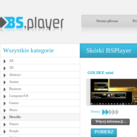
Strona główna
Pr
Skórki BSPlayer
Wszystkie kategorie
All
3D
GOLDEE mini
Abstract
Anime
Business
Computer/OS
Games
Music
Ocena:
Metallic
Więcej informacji…
Nature
People
POBIERZ