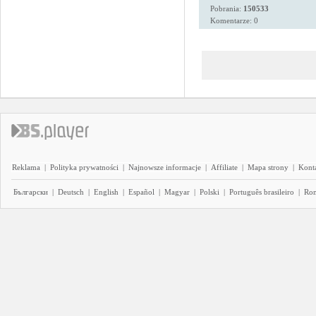
Pobrania:
150533
Komentarze: 0
Reklama
|
Polityka prywatności
|
Najnowsze informacje
|
Affiliate
|
Mapa strony
|
Kont
Български
|
Deutsch
|
English
|
Español
|
Magyar
|
Polski
|
Português brasileiro
|
Ro