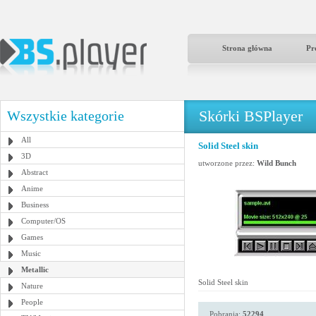
Strona główna
Pr
Skórki BSPlayer
Wszystkie kategorie
All
Solid Steel skin
3D
utworzone przez:
Wild Bunch
Abstract
Anime
Business
Computer/OS
Games
Music
Metallic
Solid Steel skin
Nature
People
Pobrania:
52294