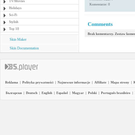
TV/Movies
Komentarze: 0
Holidays
Sci-Fi
Stylish
Comments
Top 10
Brak komentarzy. Zostaw komen
Skin Maker
Skin Documentation
Reklama
|
Polityka prywatności
|
Najnowsze informacje
|
Affiliate
|
Mapa strony
|
Български
|
Deutsch
|
English
|
Español
|
Magyar
|
Polski
|
Português brasileiro
|