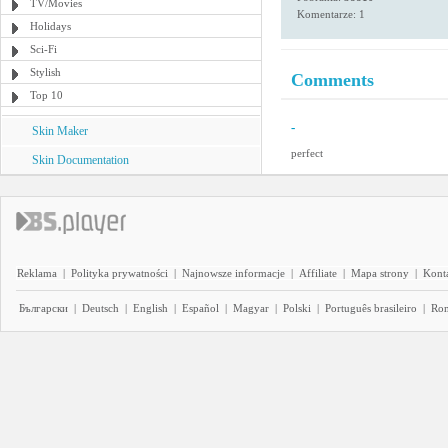
TV/Movies
Komentarze: 1
Holidays
Sci-Fi
Stylish
Comments
Top 10
-
Skin Maker
perfect
Skin Documentation
Reklama
|
Polityka prywatności
|
Najnowsze informacje
|
Affiliate
|
Mapa strony
|
Kont
Български
|
Deutsch
|
English
|
Español
|
Magyar
|
Polski
|
Português brasileiro
|
Ro