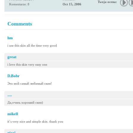
Twoja ocena:
Komentarze: 8
Oct 15, 2006
Comments
hm
i use this skin all the time very good
great
i love this skin very easy one
D.Bobr
Это мой самый любимый скин!
.....
Да,очнеь хороший скин)
mikell
it`s very nice and simple skin. thank you
nice!