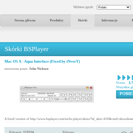
Wybierz język:
Strona główna
Produkty
Skórki
Informacje
Skórki BSPlayer
Mac OS X - Aqua Interface (Fixed by iNverT)
utworzone przez:
John Nickson
Ocena:
3.
Wszystkie g
POBIE
A fixed version of http://www.bsplayer.com/en/bs.player/skins/?id_skin=416&cmd=showdetai
Pobrania:
123214
Pobrane: