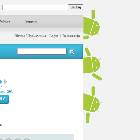
Pobierz
Support
Obszar Użytkownika - Login
|
Rejestracja
77
łosy:
293
RZ
ls