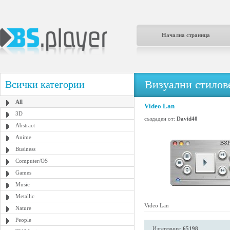
Начална страница
Визуални стилове
Всички категории
All
Video Lan
3D
създаден от:
David40
Abstract
Anime
Business
Computer/OS
Games
Music
Metallic
Video Lan
Nature
People
Изтегляния:
65198