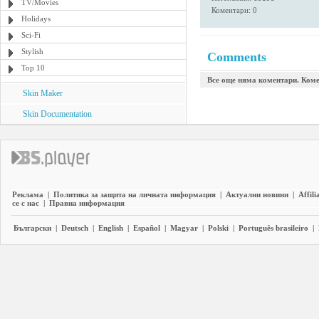
TV/Movies
Коментари: 0
Holidays
Sci-Fi
Stylish
Comments
Top 10
Все още няма коментари. Коме
Skin Maker
Skin Documentation
Реклама
|
Политика за защита на личната информация
|
Актуални новини
|
Affili
се с нас
|
Правна информация
Български
|
Deutsch
|
English
|
Español
|
Magyar
|
Polski
|
Português brasileiro
|