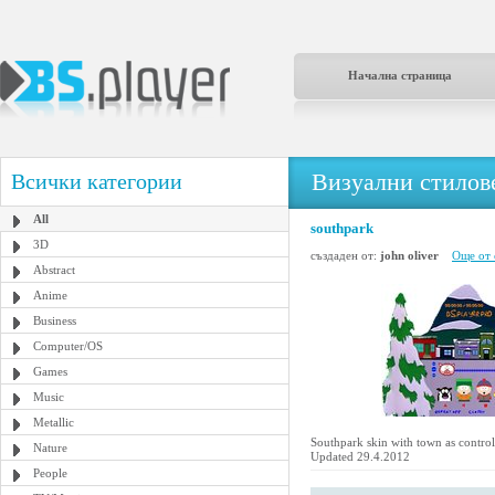
Начална страница
Визуални стилове
Всички категории
All
southpark
3D
създаден от:
john oliver
Още от 
Abstract
Anime
Business
Computer/OS
Games
Music
Metallic
Southpark skin with town as control
Nature
Updated 29.4.2012
People