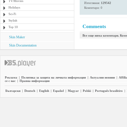
TV/Movies
Изтегляния:
129542
Holidays
Коментари: 0
Sci-Fi
Stylish
Comments
Top 10
Все още няма коментари. Коме
Skin Maker
Skin Documentation
Реклама
|
Политика за защита на личната информация
|
Актуални новини
|
Affili
се с нас
|
Правна информация
Български
|
Deutsch
|
English
|
Español
|
Magyar
|
Polski
|
Português brasileiro
|