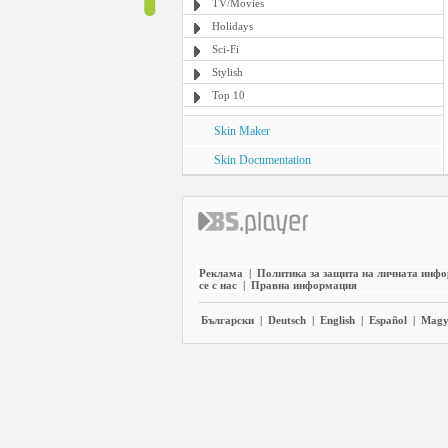
TV/Movies
Holidays
Sci-Fi
Stylish
Top 10
Skin Maker
Skin Documentation
Реклама
|
Политика за защита на личната инф
се с нас
|
Правна информация
Български
|
Deutsch
|
English
|
Español
|
Magy