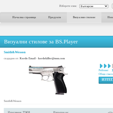
Изберете език:
Начална страница
Продукти
Визуални стилове
Нов
Визуални стилове за BS.Player
Smith&Wesson
създаден от:
Kordo Email - kordokiller@msn.com
Рейтинг:
Общо гласо
ИЗТЕ
Smith&Wesson
Изтегляния:
77431
Изпратен на: