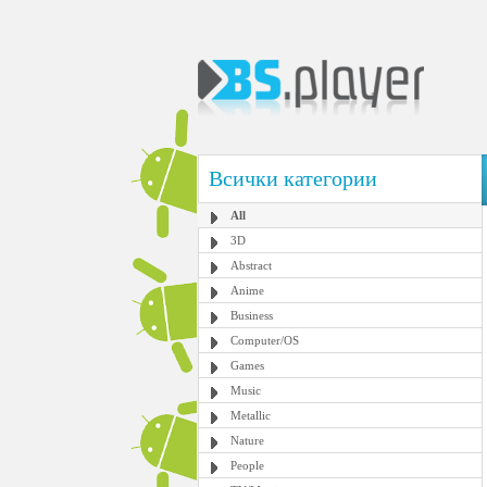
Всички категории
All
3D
Abstract
Anime
Business
Computer/OS
Games
Music
Metallic
Nature
People