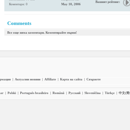
Вашият рейтинг:
Коментари: 0
May 10, 2006
Comments
Все още няма коментари. Коментирайте първи!
ормация
|
Актуални новини
|
Affiliate
|
Карта на сайта
|
Свържете
ar
|
Polski
|
Português brasileiro
|
Română
|
Pyccĸий
|
Slovenščina
|
Türkçe
|
中文(简