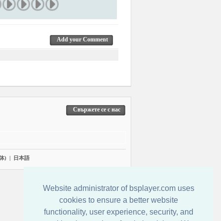
Add your Comment
Свържете се с нас
体)
|
日本語
Website administrator of bsplayer.com uses
cookies to ensure a better website
functionality, user experience, security, and