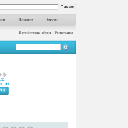
ини
Изтегляне
Support
Потребителска област
|
Регистрация
3.32
ве:
116
ГЛИ