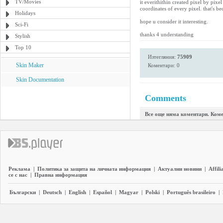
TV/Movies
it everithithin created pixel by pixe
coordinates of every pixel. that's b
Holidays
hope u consider it interesting.
Sci-Fi
thanks 4 understanding
Stylish
Top 10
Изтегляния:
75909
Skin Maker
Коментари: 0
Skin Documentation
Comments
Все още няма коментари. Коме
Реклама
|
Политика за защита на личната информация
|
Актуални новини
|
Affili
се с нас
|
Правна информация
Български
|
Deutsch
|
English
|
Español
|
Magyar
|
Polski
|
Português brasileiro
|