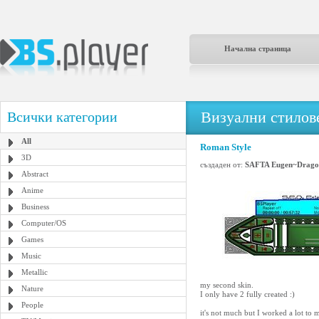
Начална страница
Визуални стилове
Всички категории
All
Roman Style
3D
създаден от:
SAFTA Eugen~Drago
Abstract
Anime
Business
Computer/OS
Games
Music
Metallic
my second skin.
Nature
I only have 2 fully created :)
People
it's not much but I worked a lot to m