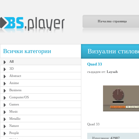
Начална страница
Визуални стилове
Всички категории
All
Quad 33
3D
създаден от:
Laysah
Abstract
Anime
Business
Computer/OS
Games
Music
Metallic
Quad 33
Nature
People
Изтегляния:
42987