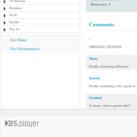
TV/Movies
Коментари: 4
Holidays
Sci-Fi
Stylish
Comments
Top 10
-
Skin Maker
ORIGINAL DESINGN
Skin Documentation
Wow
Finally something different!
Sweet!
Finally something with a great lo-
Genius!
A classic, what a genius skin!!