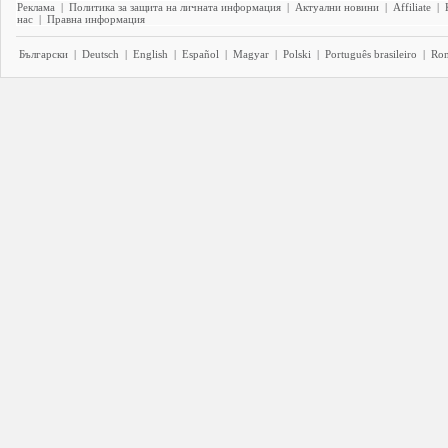
Реклама
|
Политика за защита на личната информация
|
Актуални новини
|
Affiliate
|
нас
|
Правна информация
Български
|
Deutsch
|
English
|
Español
|
Magyar
|
Polski
|
Português brasileiro
|
Ro