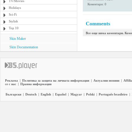
TV/Movies
Коментари: 0
Holidays
Sci-Fi
Stylish
Comments
Top 10
Все още няма коментари. Коме
Skin Maker
Skin Documentation
Реклама
|
Политика за защита на личната информация
|
Актуални новини
|
Affili
се с нас
|
Правна информация
Български
|
Deutsch
|
English
|
Español
|
Magyar
|
Polski
|
Português brasileiro
|