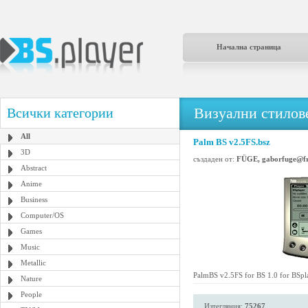
Начална страница
Визуални стилове
Всички категории
All
Palm BS v2.5FS.bsz
3D
създаден от:
FÜGE, gaborfuge@fr
Abstract
Anime
Business
Computer/OS
Games
Music
Metallic
PalmBS v2.5FS for BS 1.0 for BSp
Nature
People
Изтегляния:
75267