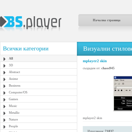
Начална страница
Визуални стилове
Всички категории
All
mplayer2 skin
3D
създаден от:
chaos945
Abstract
Anime
Business
Computer/OS
Games
Music
Metallic
mplayer2 skin
Nature
People
Изтегляния:
71837