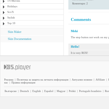
TV/Movies
Коментари: 2
Holidays
Sci-Fi
Stylish
Comments
Top 10
Meki
Skin Maker
The stop button not work on my 
Skin Documentation
Hello!
It is very ROX!
Реклама
|
Политика за защита на личната информация
|
Актуални новини
|
Affiliate
|
нас
|
Правна информация
Български
|
Deutsch
|
English
|
Español
|
Magyar
|
Polski
|
Português brasileiro
|
Ro