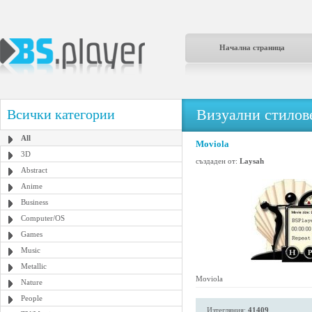
Начална страница
Визуални стилове
Всички категории
All
Moviola
3D
създаден от:
Laysah
Abstract
Anime
Business
Computer/OS
Games
Music
Metallic
Moviola
Nature
People
Изтегляния:
41409