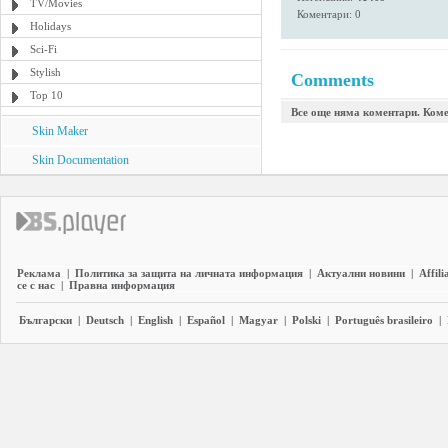
TV/Movies
Коментари: 0
Holidays
Sci-Fi
Stylish
Comments
Top 10
Все още няма коментари. Коме
Skin Maker
Skin Documentation
Реклама
|
Политика за защита на личната информация
|
Актуални новини
|
Affili
се с нас
|
Правна информация
Български
|
Deutsch
|
English
|
Español
|
Magyar
|
Polski
|
Português brasileiro
|