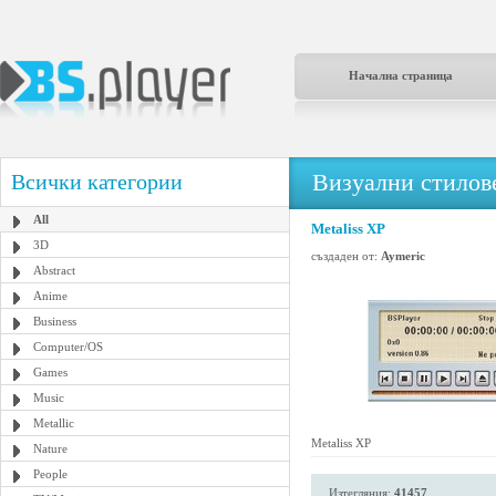
Начална страница
Визуални стилове
Всички категории
All
Metaliss XP
3D
създаден от:
Aymeric
Abstract
Anime
Business
Computer/OS
Games
Music
Metallic
Metaliss XP
Nature
People
Изтегляния:
41457