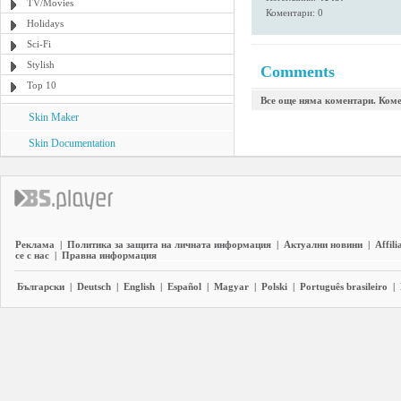
TV/Movies
Коментари: 0
Holidays
Sci-Fi
Stylish
Comments
Top 10
Все още няма коментари. Коме
Skin Maker
Skin Documentation
Реклама
|
Политика за защита на личната информация
|
Актуални новини
|
Affili
се с нас
|
Правна информация
Български
|
Deutsch
|
English
|
Español
|
Magyar
|
Polski
|
Português brasileiro
|