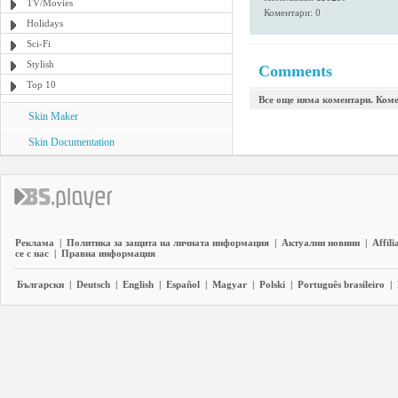
TV/Movies
Коментари: 0
Holidays
Sci-Fi
Stylish
Comments
Top 10
Все още няма коментари. Коме
Skin Maker
Skin Documentation
Реклама
|
Политика за защита на личната информация
|
Актуални новини
|
Affili
се с нас
|
Правна информация
Български
|
Deutsch
|
English
|
Español
|
Magyar
|
Polski
|
Português brasileiro
|