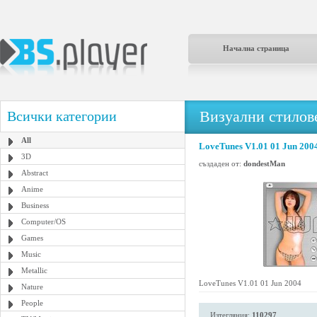
Начална страница
Визуални стилове
Всички категории
All
LoveTunes V1.01 01 Jun 200
3D
създаден от:
dondestMan
Abstract
Anime
Business
Computer/OS
Games
Music
Metallic
LoveTunes V1.01 01 Jun 2004
Nature
People
Изтегляния:
110297