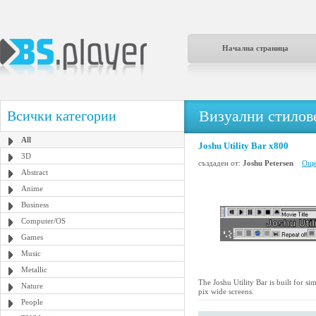
Начална страница
Визуални стилове
Всички категории
All
Joshu Utility Bar x800
3D
създаден от:
Joshu Petersen
Още
Abstract
Anime
Business
Computer/OS
Games
Music
Metallic
The Joshu Utility Bar is built for s
Nature
pix wide screens.
People