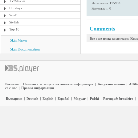
TV/Movies
Изтегляния:
115938
Holidays
Коментари: 0
Sci-Fi
Stylish
Comments
Top 10
Все още няма коментари. Коме
Skin Maker
Skin Documentation
Реклама
|
Политика за защита на личната информация
|
Актуални новини
|
Affili
се с нас
|
Правна информация
Български
|
Deutsch
|
English
|
Español
|
Magyar
|
Polski
|
Português brasileiro
|