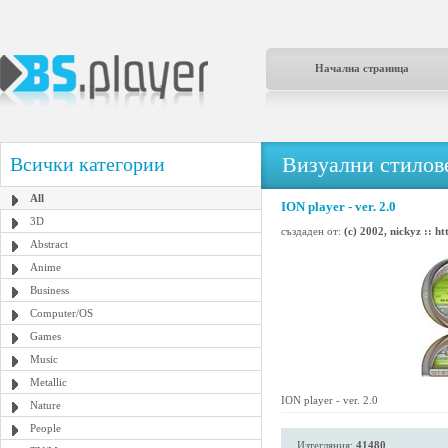
Начална страница
Визуални стилове
Всички категории
All
ION player - ver. 2.0
3D
създаден от:
(c) 2002, nickyz :: h
Abstract
Anime
Business
Computer/OS
Games
Music
Metallic
ION player - ver. 2.0
Nature
People
Изтегляния:
41480