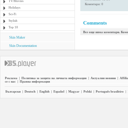
TV/Movies
Коментари: 0
Holidays
Sci-Fi
Stylish
Comments
Top 10
Все още няма коментари. Коме
Skin Maker
Skin Documentation
Реклама
|
Политика за защита на личната информация
|
Актуални новини
|
Affili
се с нас
|
Правна информация
Български
|
Deutsch
|
English
|
Español
|
Magyar
|
Polski
|
Português brasileiro
|