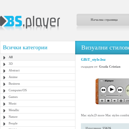
Начална страница
Визуални стилове
Всички категории
All
GBiT_style.bsz
3D
създаден от:
Grada Cristian
Abstract
Anime
Business
Computer/OS
Games
Music
Metallic
Mac style;D more Mac styles combin
Nature
People
Изтегляния:
55626