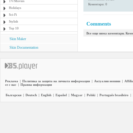
TV/Movies
Коментари: 0
Holidays
Sci-Fi
Stylish
Comments
Top 10
Все още няма коментари. Коме
Skin Maker
Skin Documentation
Реклама
|
Политика за защита на личната информация
|
Актуални новини
|
Affili
се с нас
|
Правна информация
Български
|
Deutsch
|
English
|
Español
|
Magyar
|
Polski
|
Português brasileiro
|