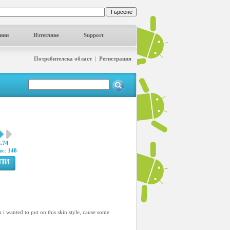
ини
Изтегляне
Support
Потребителска област
|
Регистрация
3.74
ве:
148
ГЛИ
n i wanted to put on this skin style, cause some