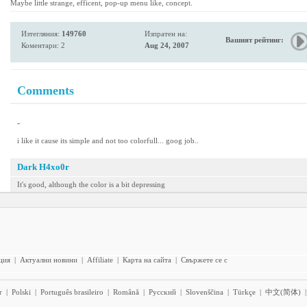
Maybe little strange, efficent, pop-up menu like, concept.
Изтегляния:
149760
Изпратен на:
Вашият рейтинг:
Коментари: 2
Aug 24, 2007
Comments
-
i like it cause its simple and not too colorfull... goog job..
Dark H4xo0r
It's good, although the color is a bit depressing
ция
|
Актуални новини
|
Affiliate
|
Карта на сайта
|
Свържете се с
r
|
Polski
|
Português brasileiro
|
Română
|
Pyccĸий
|
Slovenščina
|
Türkçe
|
中文(简体)