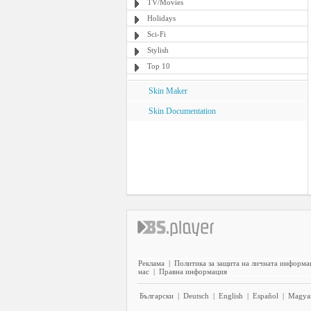
TV/Movies
Holidays
Sci-Fi
Stylish
Top 10
Skin Maker
Skin Documentation
Реклама
|
Политика за защита на личната информа
нас
|
Правна информация
Български
|
Deutsch
|
English
|
Español
|
Magya