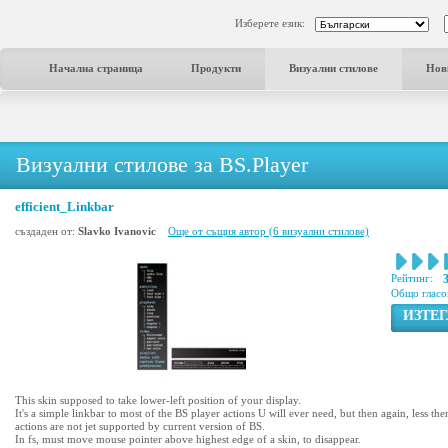
Изберете език:
Начална страница
Продукти
Визуални стилове
Нов
Визуални стилове за BS.Player
efficient_Linkbar
създаден от:
Slavko Ivanovic
Още от същия автор (6 визуални стилове)
Рейтинг:
Общо гласо
ИЗТЕ
This skin supposed to take lower-left position of your display.
It's a simple linkbar to most of the BS player actions U will ever need, but then again, less the
actions are not jet supported by current version of BS.
In fs, must move mouse pointer above highest edge of a skin, to disappear.