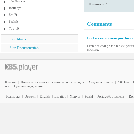
TV/Movies
Коментари: 1
Holidays
Sci-Fi
Stylish
Comments
Top 10
Full screen movie position
Skin Maker
I can not change the movie positio
Skin Documentation
clicking.
Реклама
|
Политика за защита на личната информация
|
Актуални новини
|
Affiliate
|
нас
|
Правна информация
Български
|
Deutsch
|
English
|
Español
|
Magyar
|
Polski
|
Português brasileiro
|
Ro