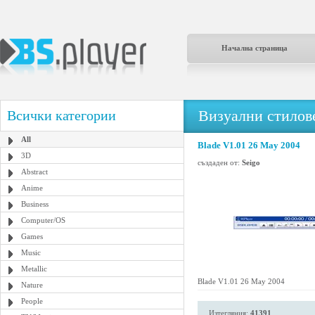
Начална страница
Визуални стилове
Всички категории
All
Blade V1.01 26 May 2004
3D
създаден от:
Seigo
Abstract
Anime
Business
Computer/OS
Games
Music
Metallic
Blade V1.01 26 May 2004
Nature
People
Изтегляния:
41391