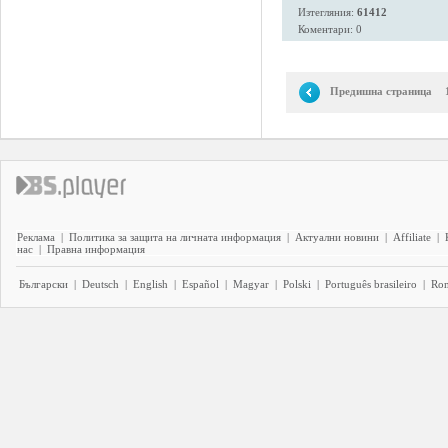
Изтегляния:
61412
Коментари: 0
Предишна страница
Реклама
|
Политика за защита на личната информация
|
Актуални новини
|
Affiliate
|
нас
|
Правна информация
Български
|
Deutsch
|
English
|
Español
|
Magyar
|
Polski
|
Português brasileiro
|
Ro