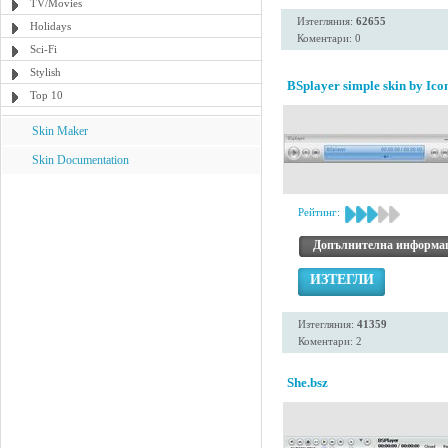
TV/Movies
Изтегляния:
62655
Holidays
Коментари: 0
Sci-Fi
Stylish
BSplayer simple skin by Icon
Top 10
Skin Maker
Skin Documentation
Рейтинг:
Допълнителна информа
ИЗТЕГЛИ
Изтегляния:
41359
Коментари: 2
She.bsz