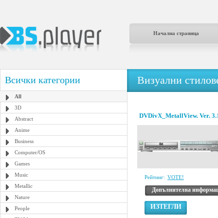
Начална страница
Визуални стилове
Всички категории
All
3D
DVDivX_MetallView. Ver. 3.1
Abstract
Anime
Business
Computer/OS
Games
Music
Рейтинг:
VOTE!
Metallic
Допълнителна информа
Nature
ИЗТЕГЛИ
People