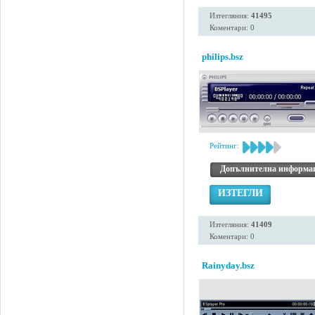
Изтегляния:
41495
Коментари: 0
philips.bsz
Рейтинг:
Допълнителна информа
ИЗТЕГЛИ
Изтегляния:
41409
Коментари: 0
Rainyday.bsz