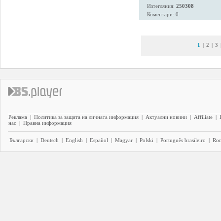
Изтегляния:
250308
Коментари: 0
1
|
2
|
3
Реклама
|
Политика за защита на личната информация
|
Актуални новини
|
Affiliate
|
нас
|
Правна информация
Български
|
Deutsch
|
English
|
Español
|
Magyar
|
Polski
|
Português brasileiro
|
Ro