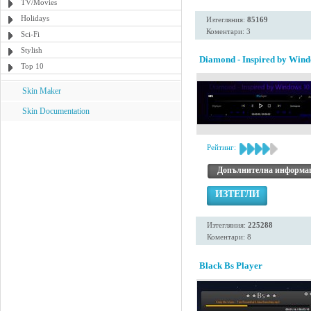
TV/Movies
Holidays
Изтегляния:
85169
Коментари: 3
Sci-Fi
Stylish
Diamond - Inspired by Wind
Top 10
Skin Maker
Skin Documentation
Рейтинг:
Допълнителна информа
ИЗТЕГЛИ
Изтегляния:
225288
Коментари: 8
Black Bs Player