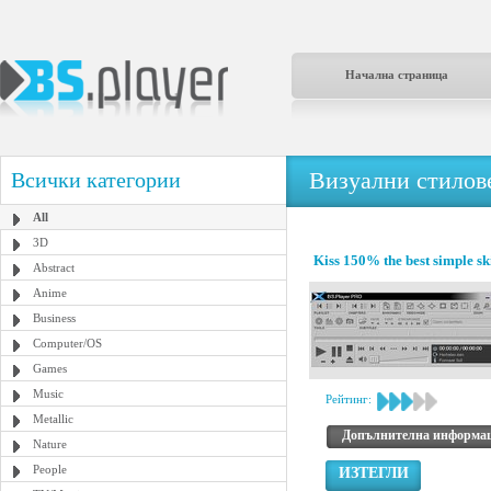
Начална страница
Визуални стилове
Всички категории
All
3D
Kiss 150% the best simple sk
Abstract
Anime
Business
Computer/OS
Games
Music
Рейтинг:
Metallic
Допълнителна информа
Nature
People
ИЗТЕГЛИ