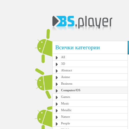
Всички категории
All
3D
Abstract
Anime
Business
Computer/OS
Games
Music
Metallic
Nature
People