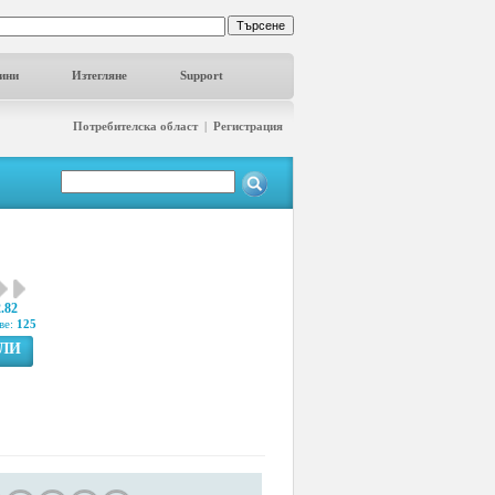
ини
Изтегляне
Support
Потребителска област
|
Регистрация
2.82
ве:
125
ГЛИ