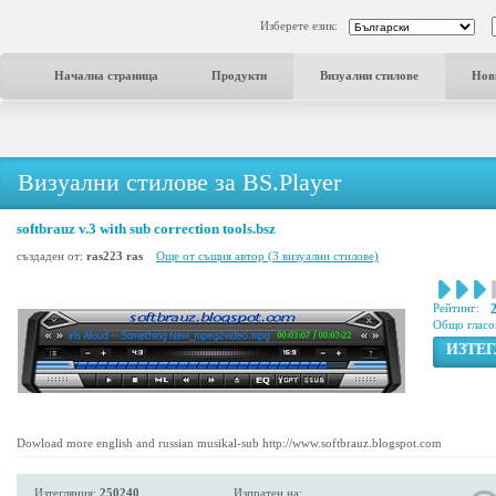
Изберете език:
Начална страница
Продукти
Визуални стилове
Нов
Визуални стилове за BS.Player
softbrauz v.3 with sub correction tools.bsz
създаден от:
ras223 ras
Още от същия автор (3 визуални стилове)
Рейтинг:
Общо гласо
ИЗТЕ
Dowload more english and russian musikal-sub http://www.softbrauz.blogspot.com
Изтегляния:
250240
Изпратен на: