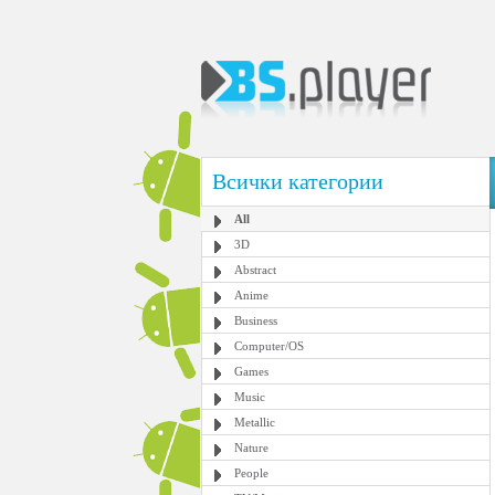
Всички категории
All
3D
Abstract
Anime
Business
Computer/OS
Games
Music
Metallic
Nature
People