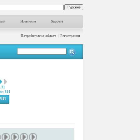
ини
Изтегляне
Support
Потребителска област
|
Регистрация
3.71
ве:
821
ГЛИ