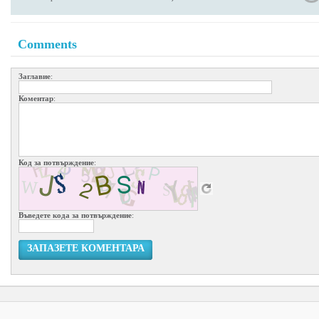
Comments
Заглавие
:
Коментар
:
Код за потвърждение
:
Въведете кода за потвърждение
:
ЗАПАЗЕТЕ КОМЕНТАРА