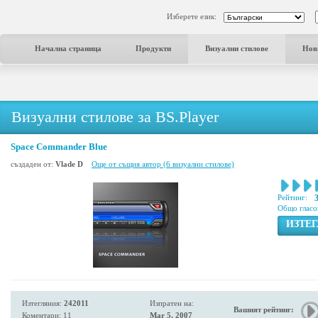
Изберете език:
Начална страница
Продукти
Визуални стилове
Нов
Визуални стилове за BS.Player
Space Commander Blue
създаден от:
Vlade D
Още от същия автор (6 визуални стилове)
Рейтинг:
Общо гласо
ИЗТЕ
Изтегляния:
242011
Изпратен на:
Вашият рейтинг:
Коментари: 11
Mar 5, 2007