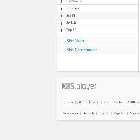
TV/Movies
Holidays
Sci-Fi
Stylish
Top 10
Skin Maker
Skin Documentation
Tanıtım
|
Gizlilik İlkeleri
|
Son Haberler
|
Affiliate
Български
|
Deutsch
|
English
|
Español
|
Magya