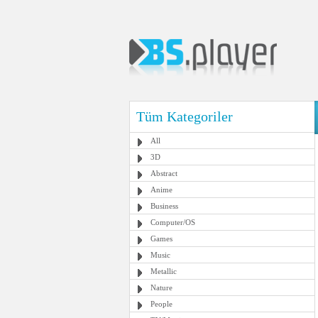
Tüm Kategoriler
All
3D
Abstract
Anime
Business
Computer/OS
Games
Music
Metallic
Nature
People