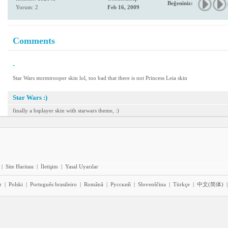
Beğeniniz:
Yorum: 2
Feb 16, 2009
Comments
-
Star Wars stormtrooper skin lol, too bad that there is not Princess Leia skin
Star Wars :)
finally a bsplayer skin with starwars theme, :)
|
Site Haritası
|
İletişim
|
Yasal Uyarılar
r
|
Polski
|
Português brasileiro
|
Română
|
Pyccĸий
|
Slovenščina
|
Türkçe
|
中文(简体)