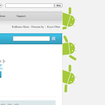
dirme
Support
Kullanıcı Alanı - Oturum Aç
|
Kayıt Olun
47
73