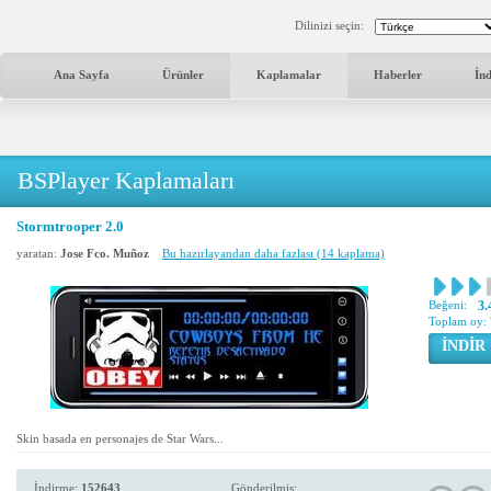
Dilinizi seçin:
Ana Sayfa
Ürünler
Kaplamalar
Haberler
İn
BSPlayer Kaplamaları
Stormtrooper 2.0
yaratan:
Jose Fco. Muñoz
Bu hazırlayandan daha fazlası (14 kaplama)
Beğeni:
3.
Toplam oy:
İNDİR
Skin basada en personajes de Star Wars...
İndirme:
152643
Gönderilmiş: