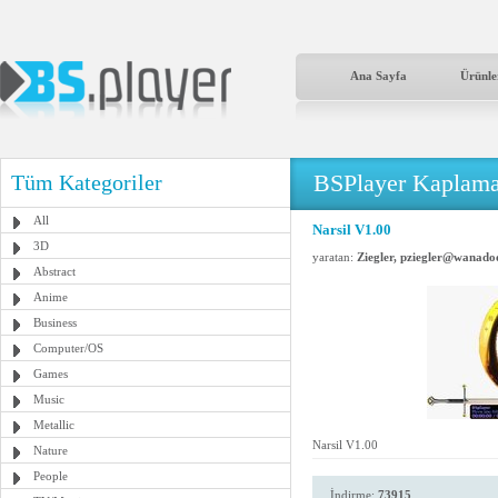
Ana Sayfa
Ürünle
BSPlayer Kaplama
Tüm Kategoriler
All
Narsil V1.00
3D
yaratan:
Ziegler, pziegler@wanado
Abstract
Anime
Business
Computer/OS
Games
Music
Metallic
Narsil V1.00
Nature
People
İndirme:
73915