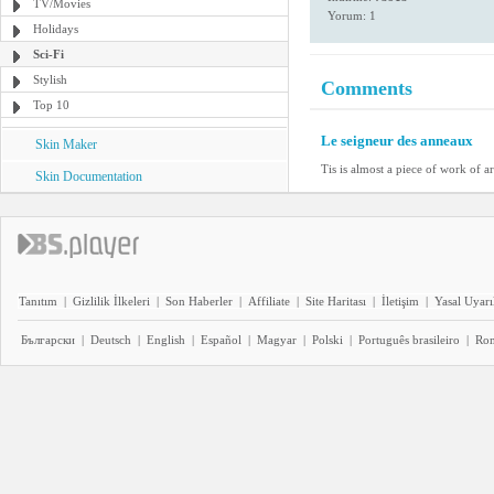
TV/Movies
Yorum: 1
Holidays
Sci-Fi
Stylish
Comments
Top 10
Le seigneur des anneaux
Skin Maker
Tis is almost a piece of work of ar
Skin Documentation
Tanıtım
|
Gizlilik İlkeleri
|
Son Haberler
|
Affiliate
|
Site Haritası
|
İletişim
|
Yasal Uyarı
Български
|
Deutsch
|
English
|
Español
|
Magyar
|
Polski
|
Português brasileiro
|
Ro